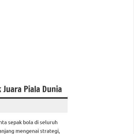
 Juara Piala Dunia
ta sepak bola di seluruh
anjang mengenai strategi,