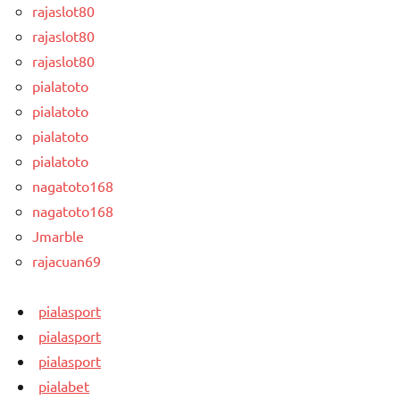
rajaslot80
rajaslot80
rajaslot80
pialatoto
pialatoto
pialatoto
pialatoto
nagatoto168
nagatoto168
Jmarble
rajacuan69
pialasport
pialasport
pialasport
pialabet