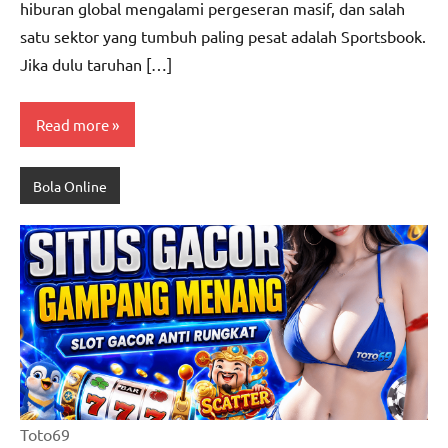
hiburan global mengalami pergeseran masif, dan salah
satu sektor yang tumbuh paling pesat adalah Sportsbook.
Jika dulu taruhan […]
Read more
Bola Online
Toto69