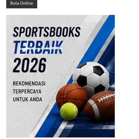
Bola Online