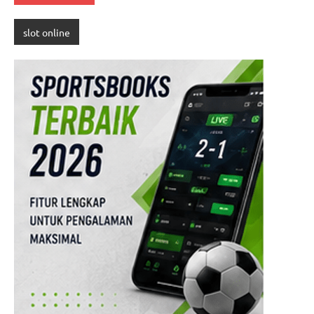
slot online