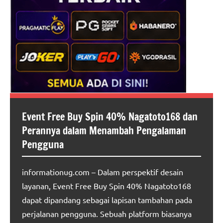
Event Free Buy Spin 40% Nagatoto168 dan
Perannya dalam Menambah Pengalaman
Pengguna
informationug.com – Dalam perspektif desain
layanan, Event Free Buy Spin 40% Nagatoto168
dapat dipandang sebagai lapisan tambahan pada
perjalanan pengguna. Sebuah platform biasanya