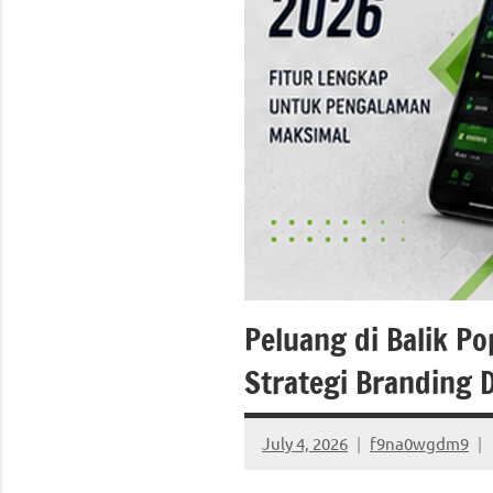
Peluang di Balik Po
Strategi Branding D
July 4, 2026
f9na0wgdm9