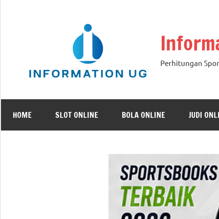
Skip
to
content
Inform
Perhitungan Spor
HOME
SLOT ONLINE
BOLA ONLINE
JUDI ONL