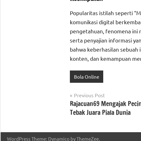
Popularitas istilah seperti 
komunikasi digital berkemba
pengetahuan, fenomena ini 
serta penyajian informasi y
bahwa keberhasilan sebuah ist
konten, dan kemampuan memb
Bola Online
Post
Previous Post
Rajacuan69 Mengajak Pecin
navigation
Tebak Juara Piala Dunia
WordPress Theme: Dynamico by ThemeZee.