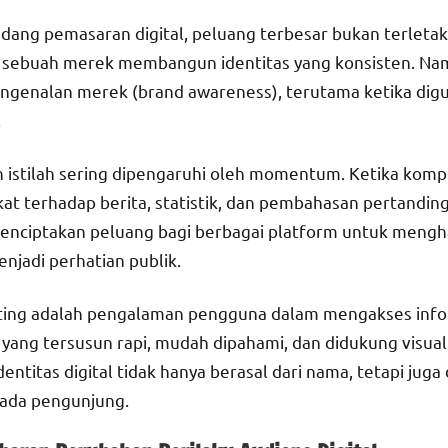
ndang pemasaran digital, peluang terbesar bukan terletak p
sebuah merek membangun identitas yang konsisten. Nam
enalan merek (brand awareness), terutama ketika digu
.
ah istilah sering dipengaruhi oleh momentum. Ketika komp
at terhadap berita, statistik, dan pembahasan pertandin
t menciptakan peluang bagi berbagai platform untuk meng
njadi perhatian publik.
enting adalah pengalaman pengguna dalam mengakses inf
ang tersusun rapi, mudah dipahami, dan didukung visua
ntitas digital tidak hanya berasal dari nama, tetapi juga 
pada pengunjung.