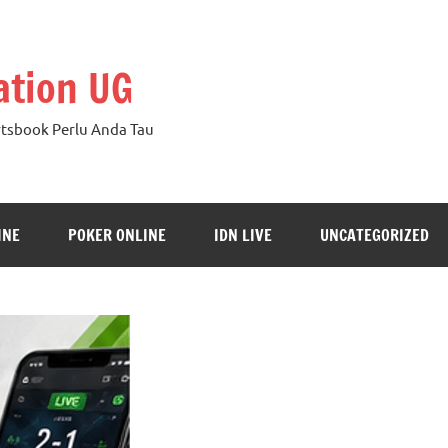
ation UG
tsbook Perlu Anda Tau
INE
POKER ONLINE
IDN LIVE
UNCATEGORIZED