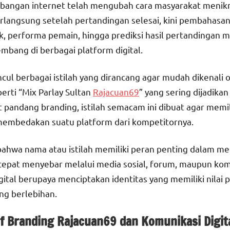
angan internet telah mengubah cara masyarakat menikma
rlangsung setelah pertandingan selesai, kini pembahasan
tik, performa pemain, hingga prediksi hasil pertandingan m
mbang di berbagai platform digital.
cul berbagai istilah yang dirancang agar mudah dikenali o
erti “Mix Parlay Sultan
Rajacuan69
” yang sering dijadikan
t pandang branding, istilah semacam ini dibuat agar memil
embedakan suatu platform dari kompetitornya.
ahwa nama atau istilah memiliki peran penting dalam m
h cepat menyebar melalui media sosial, forum, maupun ko
igital berupaya menciptakan identitas yang memiliki nilai 
ng berlebihan.
if Branding Rajacuan69 dan Komunikasi Digit