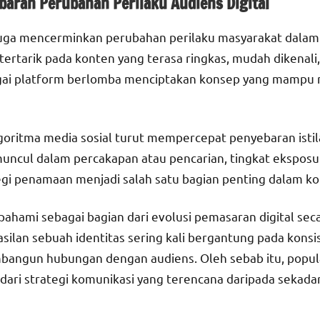
baran Perubahan Perilaku Audiens Digital
u juga mencerminkan perubahan perilaku masyarakat dala
tertarik pada konten yang terasa ringkas, mudah dikenali,
bagai platform berlomba menciptakan konsep yang mampu
lgoritma media sosial turut mempercepat penyebaran isti
uncul dalam percakapan atau pencarian, tingkat eksposurn
i penamaan menjadi salah satu bagian penting dalam kom
ahami sebagai bagian dari evolusi pemasaran digital sec
silan sebuah identitas sering kali bergantung pada konsi
ngun hubungan dengan audiens. Oleh sebab itu, populari
 dari strategi komunikasi yang terencana daripada sekad