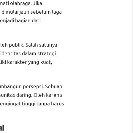
ti olahraga. Jika
 dimulai jauh sebelum laga
enjadi bagian dari
leh publik. Salah satunya
 identitas dalam strategi
iki karakter yang kuat,
embangun persepsi. Sebuah
munitas daring. Oleh karena
pengingat tinggi tanpa harus
al