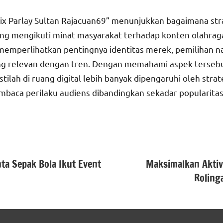
“Mix Parlay Sultan Rajacuan69” menunjukkan bagaimana str
ng mengikuti minat masyarakat terhadap konten olahraga
memperlihatkan pentingnya identitas merek, pemilihan n
ang relevan dengan tren. Dengan memahami aspek terseb
ilah di ruang digital lebih banyak dipengaruhi oleh strat
aca perilaku audiens dibandingkan sekadar popularitas
ta Sepak Bola Ikut Event
Maksimalkan Aktiv
Roling