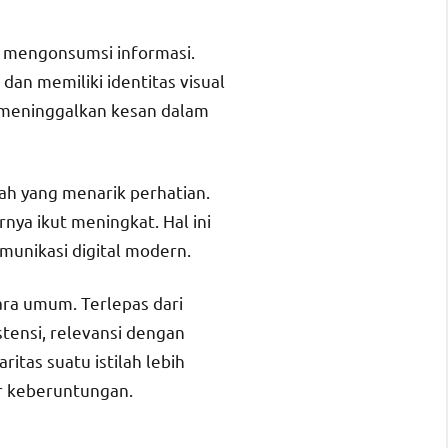
m mengonsumsi informasi.
 dan memiliki identitas visual
 meninggalkan kesan dalam
lah yang menarik perhatian.
ya ikut meningkat. Hal ini
unikasi digital modern.
ara umum. Terlepas dari
stensi, relevansi dengan
tas suatu istilah lebih
ar keberuntungan.