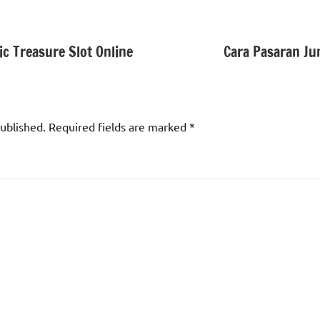
c Treasure Slot Online
Cara Pasaran Ju
published.
Required fields are marked
*