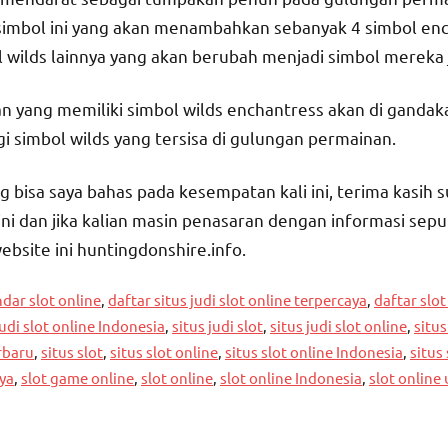
imbol ini yang akan menambahkan sebanyak 4 simbol en
wilds lainnya yang akan berubah menjadi simbol mereka 
 yang memiliki simbol wilds enchantress akan di gandak
gi simbol wilds yang tersisa di gulungan permainan.
ng bisa saya bahas pada kesempatan kali ini, terima kasi
ni dan jika kalian masin penasaran dengan informasi sepu
ebsite ini huntingdonshire.info.
dar slot online
,
daftar situs judi slot online terpercaya
,
daftar slot
judi slot online Indonesia
,
situs judi slot
,
situs judi slot online
,
situs
erbaru
,
situs slot
,
situs slot online
,
situs slot online Indonesia
,
situs
aya
,
slot game online
,
slot online
,
slot online Indonesia
,
slot online 