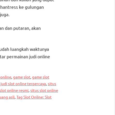
chantress ke gulungan
juga.
an dan putaran, akan
h sudah luangkah waktunya
tar permainan judi online
 online
,
game slot
,
game slot
 judi slot online terpercaya
,
situs
 slot online resmi
,
situs slot online
uang asli
,
Tag Slot Online: Slot