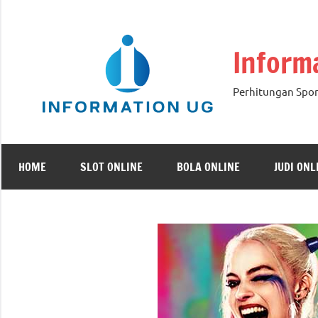
Skip
to
content
Inform
Perhitungan Spor
HOME
SLOT ONLINE
BOLA ONLINE
JUDI ONL