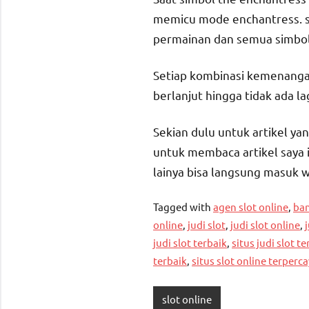
memicu mode enchantress. s
permainan dan semua simbol 
Setiap kombinasi kemenangan
berlanjut hingga tidak ada la
Sekian dulu untuk artikel ya
untuk membaca artikel saya i
lainya bisa langsung masuk w
Tagged with
agen slot online
,
ban
online
,
judi slot
,
judi slot online
,
judi slot terbaik
,
situs judi slot t
terbaik
,
situs slot online terperc
slot online