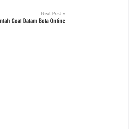
Next Post
mlah Goal Dalam Bola Online