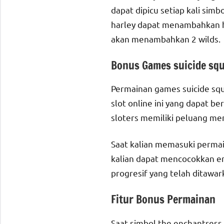
dapat dipicu setiap kali si
harley dapat menambahkan hi
akan menambahkan 2 wilds.
Bonus Games suicide sq
Permainan games suicide squ
slot online ini yang dapat 
sloters memiliki peluang me
Saat kalian memasuki permai
kalian dapat mencocokkan e
progresif yang telah ditawa
Fitur Bonus Permainan
Saat simbol the enchantres