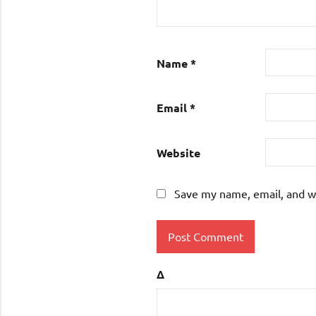
Name
*
Email
*
Website
Save my name, email, and we
Δ