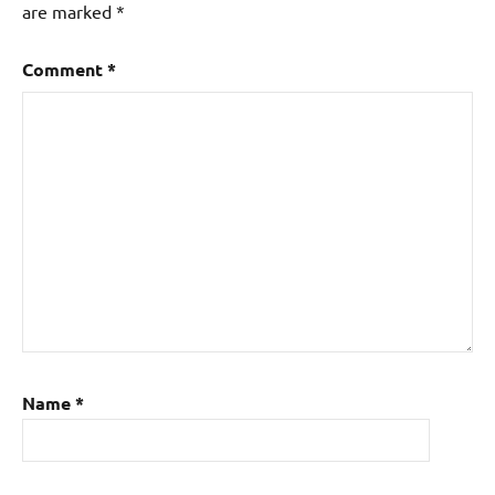
are marked
*
Comment
*
Name
*