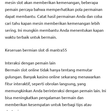
mesin slot akan memberikan kemenangan, beberapa
pemain percaya bahwa memperhatikan pola permainan
dapat membantu. Catat hasil permainan Anda dan coba
cari tahu kapan mesin memberikan kemenangan lebih
sering. Ini mungkin membantu Anda menentukan kapan
waktu terbaik untuk bermain.
Keseruan bermian slot di mantra55
Interaksi dengan pemain lain
Bermain slot online tidak hanya tentang memutar
gulungan. Banyak kasino online sekarang menawarkan
fitur interaktif, seperti obrolan langsung, yang
memungkinkan Anda berinteraksi dengan pemain lain. Ini
bisa meningkatkan pengalaman bermain dan
memberikan kesempatan untuk berbagi tips atau