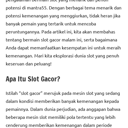
potensi di mantra55. Dengan berbagai tema menarik dan
potensi kemenangan yang menggiurkan, tidak heran jika
banyak pemain yang tertarik untuk mencoba
peruntungannya. Pada artikel ini, kita akan membahas
tentang bermain slot gacor malam ini, serta bagaimana
Anda dapat memanfaatkan kesempatan ini untuk meraih
kemenangan. Mari kita eksplorasi dunia slot yang penuh
keseruan dan peluang!
Apa Itu Slot Gacor?
Istilah “slot gacor” merujuk pada mesin slot yang sedang
dalam kondisi memberikan banyak kemenangan kepada
pemainnya. Dalam dunia perjudian, ada anggapan bahwa
beberapa mesin slot memiliki pola tertentu yang lebih
cenderung memberikan kemenangan dalam periode