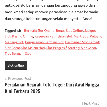
untuk selalu bermain dengan bertanggung jawab dan
menikmati setiap momen permainan. Selamat bermain
dan semoga keberuntungan selalu menyertai Anda!
Tagged with
Bermain Slot Online
,
Bonus Slot Online
,
Jackpot
Slot
,
Kasino Online
,
Keseruan Permainan Slot
,
Mantra55
,
Peluang
Menang Slot
,
Pengalaman Bermain Slot
,
Permainan Slot Terbaik
,
Slot Gacor
,
Slot Malam Hari
,
Slot Progresif
,
Strategi Slot Gacor
,
Tips Bermain Slot
slot online
Post
Previous Post
Perjalanan Sejarah Toto Togel: Dari Awal Hingga
navigation
Kini Terbaru 2025
Next Post