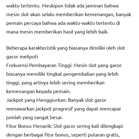
waktu tertentu. Meskipun tidak ada jaminan bahwa
mesin slot akan selalu memberikan kemenangan, banyak
pemain percaya bahwa ada waktu-waktu tertentu di
mana mesin memberikan hasil yang lebih baik.
Beberapa karakteristik yang biasanya dimiliki oleh slot
gacor meliputi
Frekuensi Pembayaran Tinggi: Mesin slot yang gacor
biasanya memiliki tingkat pengembalian yang lebih
tinggi, yang artinya lebih sering memberikan
kemenangan kepada pemain.
Jackpot yang Menggiurkan: Banyak slot gacor
menawarkan jackpot progresif yang dapat mencapai
jumlah yang sangat besar.
Fitur Bonus Menarik: Slot gacor sering kali dilengkapi
dengan berbagai fitur bonus, seperti putaran gratis,