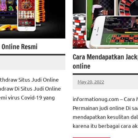
 Online Resmi
Cara Mendapatkan Jack
online
thdraw Situs Judi Online
May 20, 2022
shoscombe
No
raw Di Situs Judi Online
comments
mi virus Covid-19 yang
informationug.com – Cara
Permainan judi online Di s
mendapatkan kesulitan da
karena itu berbagai cara a