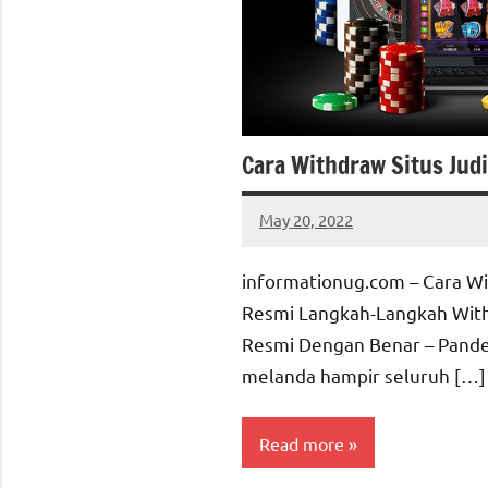
Cara Withdraw Situs Judi
May 20, 2022
shoscombe
No
comments
informationug.com – Cara Wi
Resmi Langkah-Langkah Withd
Resmi Dengan Benar – Pande
melanda hampir seluruh […]
Read more