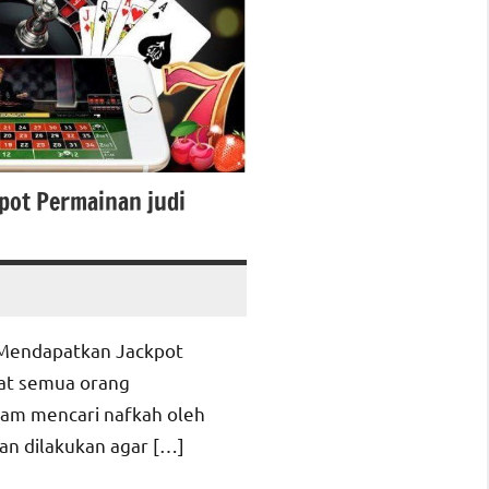
pot Permainan judi
 Mendapatkan Jackpot
aat semua orang
lam mencari nafkah oleh
kan dilakukan agar […]