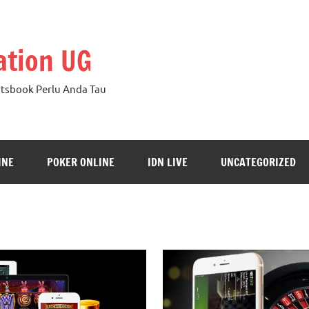
ation UG
tsbook Perlu Anda Tau
INE
POKER ONLINE
IDN LIVE
UNCATEGORIZED