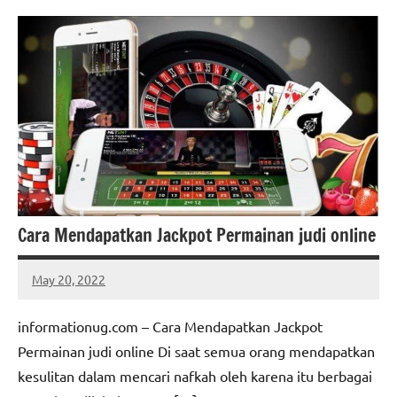
Cara Mendapatkan Jackpot Permainan judi online
May 20, 2022
shoscombe
No
comments
informationug.com – Cara Mendapatkan Jackpot
Permainan judi online Di saat semua orang mendapatkan
kesulitan dalam mencari nafkah oleh karena itu berbagai