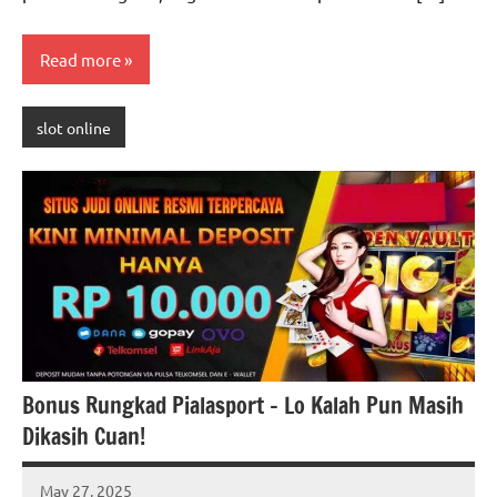
Read more
slot online
Bonus Rungkad Pialasport – Lo Kalah Pun Masih
Dikasih Cuan!
May 27, 2025