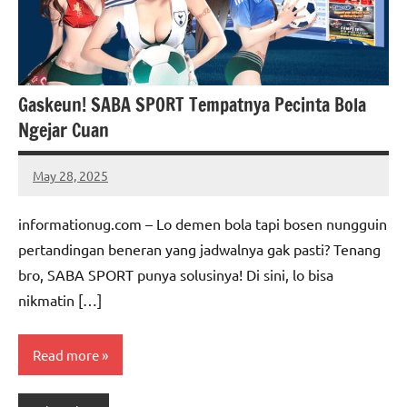
Gaskeun! SABA SPORT Tempatnya Pecinta Bola
Ngejar Cuan
May 28, 2025
f9na0wgdm9
No
comments
informationug.com – Lo demen bola tapi bosen nungguin
pertandingan beneran yang jadwalnya gak pasti? Tenang
bro, SABA SPORT punya solusinya! Di sini, lo bisa
nikmatin […]
Read more