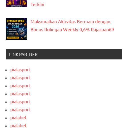
Terkini
Maksimalkan Aktivitas Bermain dengan
Bonus Rolingan Weekly 0,6% Rajacuan69
LINK PARTNER
pialasport
pialasport
pialasport
pialasport
pialasport
pialasport
pialabet
pialabet