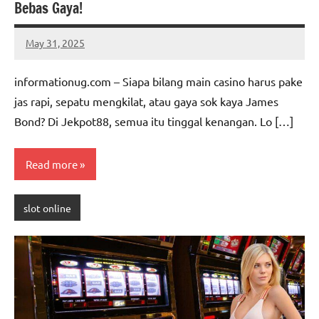
Bebas Gaya!
May 31, 2025
f9na0wgdm9
No
comments
informationug.com – Siapa bilang main casino harus pake
jas rapi, sepatu mengkilat, atau gaya sok kaya James
Bond? Di Jekpot88, semua itu tinggal kenangan. Lo […]
Read more
slot online