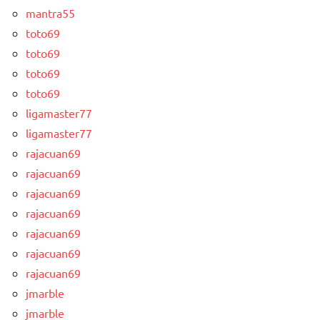
mantra55
toto69
toto69
toto69
toto69
ligamaster77
ligamaster77
rajacuan69
rajacuan69
rajacuan69
rajacuan69
rajacuan69
rajacuan69
rajacuan69
jmarble
jmarble