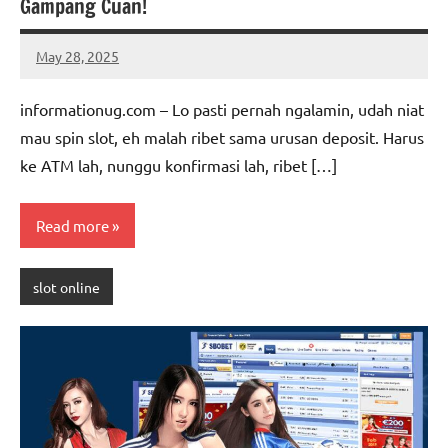
Gampang Cuan!
May 28, 2025
f9na0wgdm9
No
comments
informationug.com – Lo pasti pernah ngalamin, udah niat
mau spin slot, eh malah ribet sama urusan deposit. Harus
ke ATM lah, nunggu konfirmasi lah, ribet […]
Read more
slot online