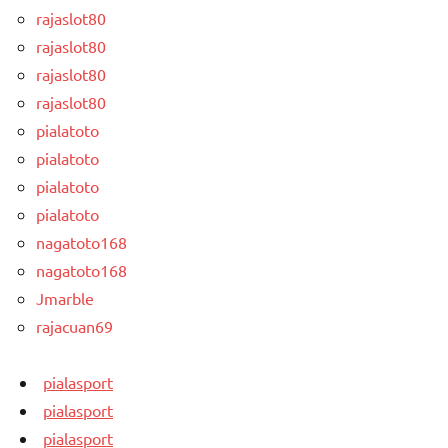
rajaslot80
rajaslot80
rajaslot80
rajaslot80
pialatoto
pialatoto
pialatoto
pialatoto
nagatoto168
nagatoto168
Jmarble
rajacuan69
pialasport
pialasport
pialasport